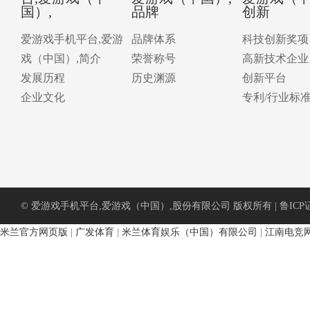
国）,
品牌
创新
爱游戏手机平台,爱游
品牌体系
科技创新奖项
戏（中国）,简介
荣誉称号
高新技术企业
发展历程
历史渊源
创新平台
企业文化
专利/行业标
© 爱游戏手机平台,爱游戏（中国）,股份有限公司 版权所有 |
鲁ICP证
米兰官方网页版
|
广发体育
|
米兰体育娱乐（中国）有限公司
|
江南电竞