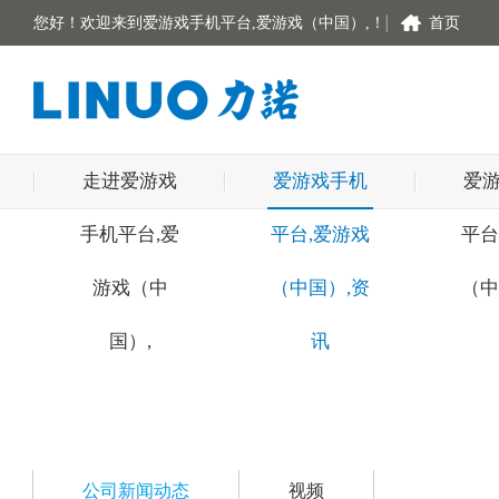
您好！欢迎来到爱游戏手机平台,爱游戏（中国）,！
首页
走进爱游戏
爱游戏手机
爱
手机平台,爱
平台,爱游戏
平台
游戏（中
（中国）,资
（中
国）,
讯
公司新闻动态
视频