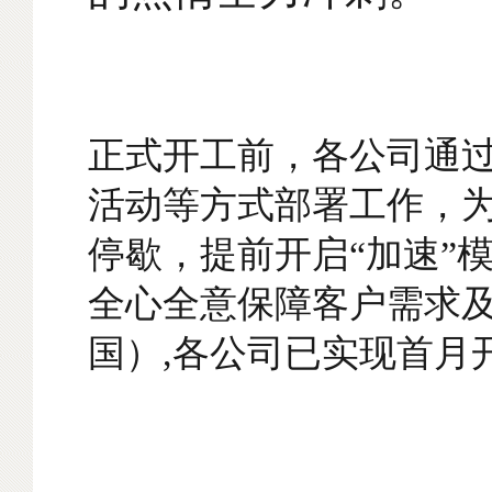
正式开工前，各公司通
活动等方式部署工作，
停歇，提前开启“加速”
全心全意保障客户需求及
国）,各公司已实现首月