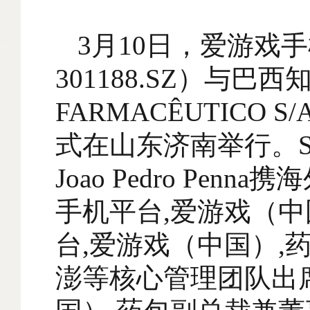
3月10日，爱游戏
301188.SZ）与巴西
FARMACÊUTICO
式在山东济南举行。SANT
Joao Pedro P
手机平台,爱游戏（
台,爱游戏（中国）
澎等核心管理团队出