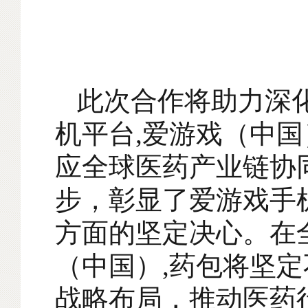
此次合作将助力深
机平台,爱游戏（中国
应全球医药产业链协
步，彰显了爱游戏手
方面的坚定决心。在
（中国）,药包将坚
战略布局，推动医药