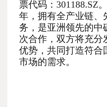
票代码：301188.SZ
年，拥有全产业链、
务，是亚洲领先的中
次合作，双方将充分
优势，共同打造符合
市场的需求。