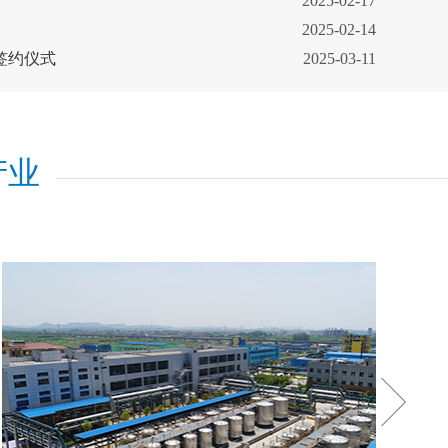
2025-02-14
资签约仪式
2025-03-11
2025-03-05
2025-03-05
功点火！
2025-03-05
2025-02-22
产业
2025-02-21
2025-02-17
大会！
2025-02-17