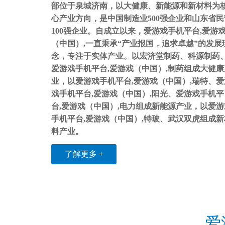
部位于泉城济南，以大健康、新能源和新材料为
心产业方向，是中国制造业500强企业和山东省民
100强企业。
自成立以来，爱游戏手机平台,爱游
（中国）,一直秉承“产业报国，追求卓越”的发展
念，专注于实体产业。以宏济堂制药、科源制药
爱游戏手机平台,爱游戏（中国）,制药组成
大健康
业
，以爱游戏手机平台,爱游戏（中国）,瑞特、爱
戏手机平台,爱游戏（中国）,阳光、爱游戏手机平
台,爱游戏（中国）,电力组成
新能源产业
，以爱游
手机平台,爱游戏（中国）,特玻、武汉双虎组成
新
料产业
。
了解更多 +
爱