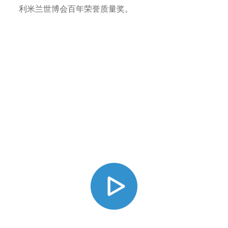
利米兰世博会百年荣誉质量奖。