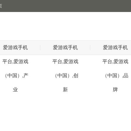
页
爱游戏手机
爱游戏手机
爱游戏手机
平台,爱游戏
平台,爱游戏
平台,爱游戏
（中国）,产
（中国）,创
（中国）,品
业
新
牌