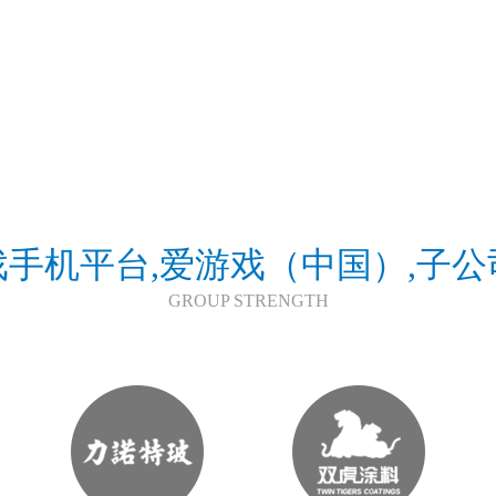
戏手机平台,爱游戏（中国）,子公
GROUP STRENGTH