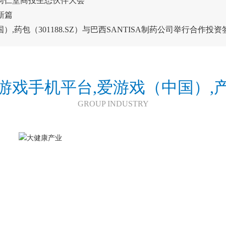
新篇
药包（301188.SZ）与巴西SANTISA制药公司举行合作投
与湖南新威凌金属新材料科技股份有限公司开展深度交流座谈
国）,药包亮相首届国际医药创新和项目交易博览会
中国）,药包“轻量药用模制玻璃瓶（Ⅰ类）产业化项目”首台窑炉成
（中国）,的坚守与突破
游戏手机平台,爱游戏（中国）,
SH中国供热展 新品与战略布局引关注
智能“新芽”
GROUP INDUSTRY
仁堂商业投资爱游戏手机平台,爱游戏（中国）,第二届生态伙伴