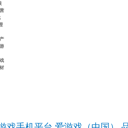
核
营
戏
理
、
产
游
戏
材
游戏手机平台,爱游戏（中国）,