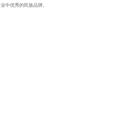
业中优秀的民族品牌。